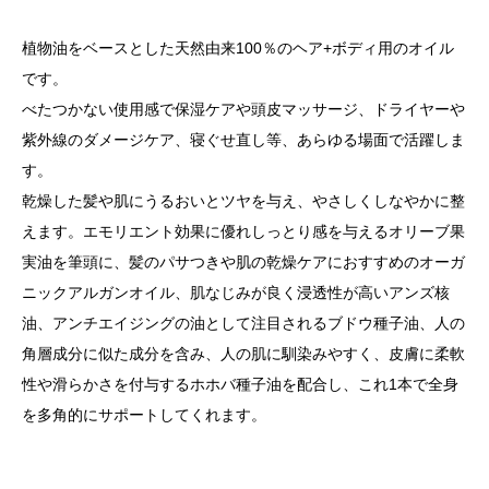
植物油をベースとした天然由来100％のヘア+ボディ用のオイル
です。
べたつかない使用感で保湿ケアや頭皮マッサージ、ドライヤーや
紫外線のダメージケア、寝ぐせ直し等、あらゆる場面で活躍しま
す。
乾燥した髪や肌にうるおいとツヤを与え、やさしくしなやかに整
えます。エモリエント効果に優れしっとり感を与えるオリーブ果
実油を筆頭に、髪のパサつきや肌の乾燥ケアにおすすめのオーガ
ニックアルガンオイル、肌なじみが良く浸透性が高いアンズ核
油、アンチエイジングの油として注目されるブドウ種子油、人の
角層成分に似た成分を含み、人の肌に馴染みやすく、皮膚に柔軟
性や滑らかさを付与するホホバ種子油を配合し、これ1本で全身
を多角的にサポートしてくれます。