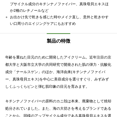
プサイクル成分のキチンナノファイバー、真珠母貝エキスほ
か2種のレチノールなど
お出かけ先で乾きを感じた時やメイク直し、意外と乾きやす
い口周りのエイジングケアにもおすすめ
製品の特徴
年齢を重ねた目元のために開発したアイクリーム。近年注目の京
都大学と大阪市立大学の共同研究で開発された肌の弾力・抗酸化
成分「ナールスゲン」のほか、海洋由来(キチンナノファイバ
ー、真珠母貝エキス)を中心に美容成分を選りすぐり、みずみず
しくふっくらピンと弾む肌印象の目元を育みます。
キチンナノファイバーの原料のカニ殻は本来、廃棄物として焼却
処分されていました。また、海の大切さを考えるブランドである
ことから、同様のアップサイクル成分である真珠母貝エキスを選