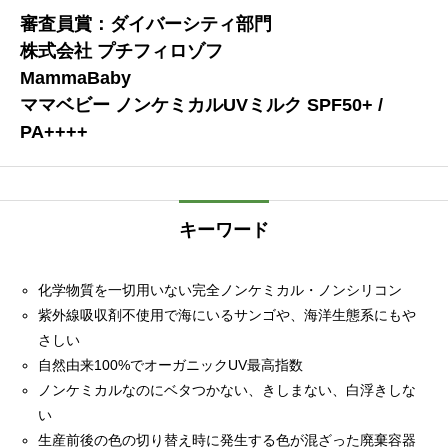
審査員賞：ダイバーシティ部門
株式会社 プチフィロゾフ
MammaBaby
ママベビー ノンケミカルUVミルク SPF50+ /
PA++++
キーワード
化学物質を一切用いない完全ノンケミカル・ノンシリコン
紫外線吸収剤不使用で海にいるサンゴや、海洋生態系にもや
さしい
自然由来100%でオーガニックUV最高指数
ノンケミカルなのにベタつかない、きしまない、白浮きしな
い
生産前後の色の切り替え時に発生する色が混ざった廃棄容器